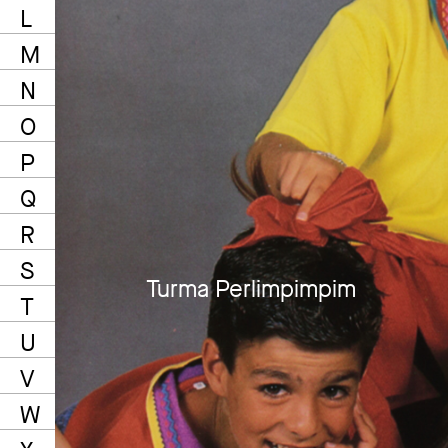
L
M
N
O
P
Q
R
S
Turma Perlimpimpim
T
U
V
W