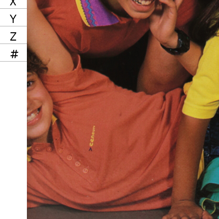
X
Y
Z
#