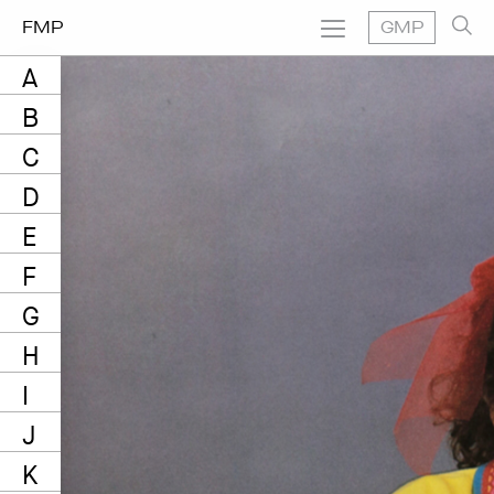
FMP
GMP
A
B
C
D
E
F
G
H
I
J
K