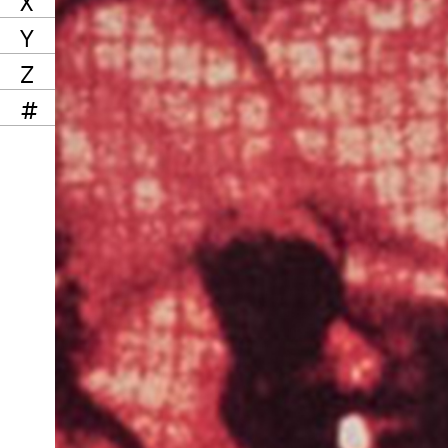
X
Y
Z
#