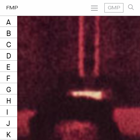
FMP
GMP
A
B
C
D
E
F
G
H
I
J
K