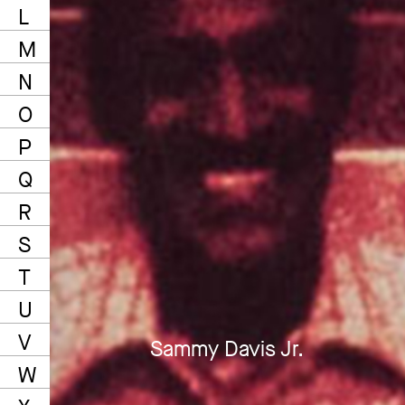
L
M
N
O
P
Q
R
S
T
U
V
Sammy Davis Jr.
W