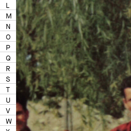
L
M
N
O
P
Q
R
S
T
U
V
W