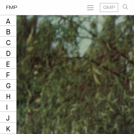
FMP
GMP
A
B
C
D
E
F
G
H
I
J
K