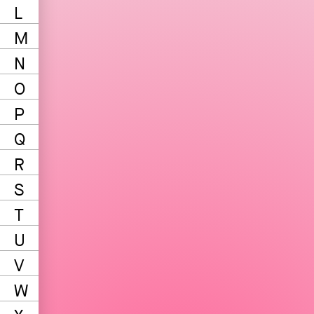
L
M
N
O
P
Q
R
S
T
U
V
W