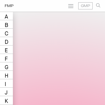
FMP
GMP
A
B
C
D
E
F
G
H
I
J
K