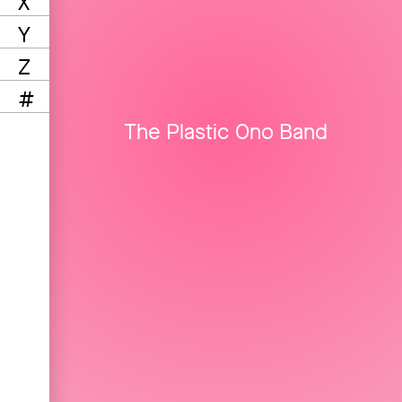
X
Y
Z
#
The Plastic Ono Band