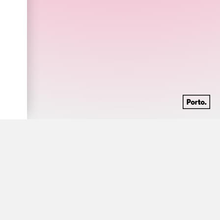
Grupo de rock fundado por John Lennon e
Yoko Ono