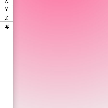
X
Y
Z
#