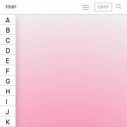
FMP
GMP
A
B
C
D
E
F
G
H
I
J
K