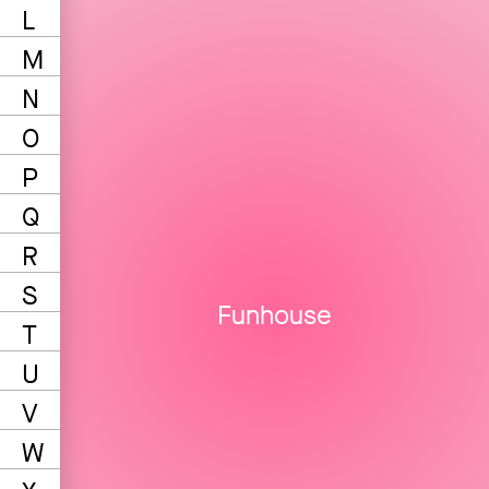
L
M
N
O
P
Q
R
S
Funhouse
T
U
V
W