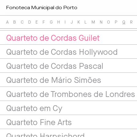
Fonoteca Municipal do Porto
Quarteto Barchet
Quarteto de Chris Gage
A
B
C
D
E
F
G
H
I
J
K
L
M
N
O
P
Q
R
Quarteto de Cordas Guilet
Quarteto de Cordas Hollywood
Quarteto de Cordas Pascal
Quarteto de Mário Simões
Quarteto de Trombones de Londres
Quarteto em Cy
Quarteto Fine Arts
Quarteto Harpsichord