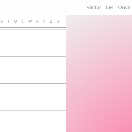
Visitar
Ler
Ouvir
S
T
U
V
W
X
Y
Z
#