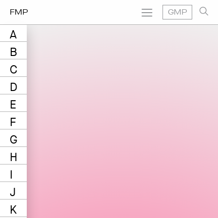
FMP
GMP
A
B
C
D
E
F
G
H
I
J
K