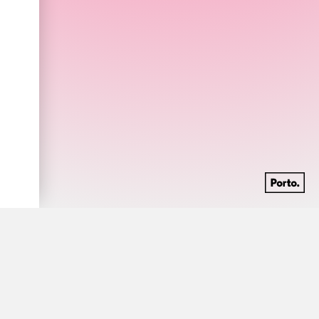
1931 -
Violinista ucraniano, natural de Odessa,