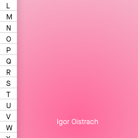
L
M
N
O
P
Q
R
S
T
U
V
Igor Oistrach
W