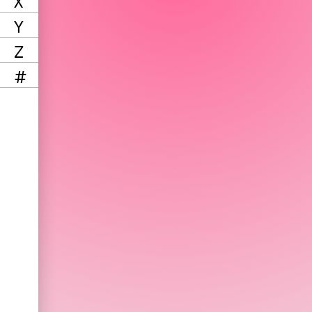
X
Y
Z
#