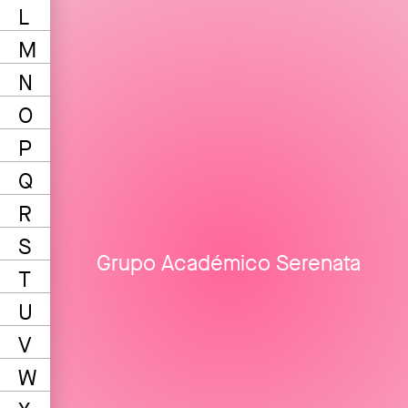
L
M
N
O
P
Q
R
S
Grupo Académico Serenata
T
U
V
W