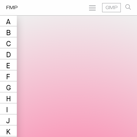
FMP
GMP
A
B
C
D
E
F
G
H
I
J
K