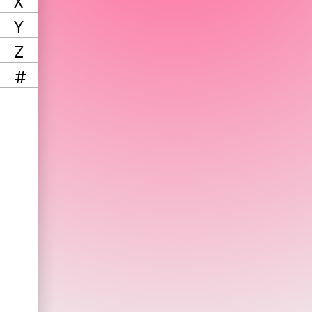
X
Y
Z
#