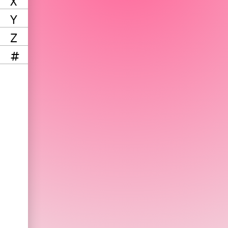
X
Y
Z
#