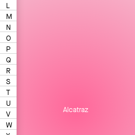
L
M
N
O
P
Q
R
S
T
U
Alcatraz
V
W