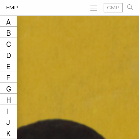
FMP
GMP
A
B
C
D
E
F
G
H
I
J
K