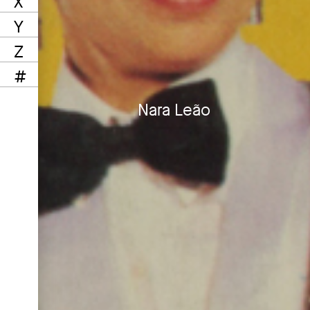
X
Y
Z
#
Nara Leão