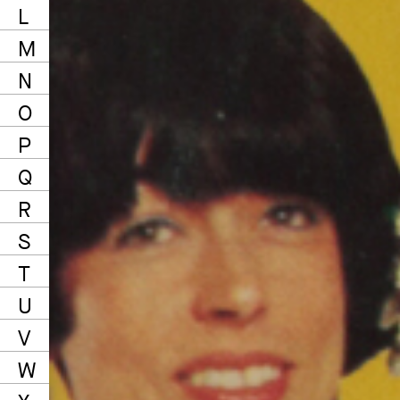
L
M
N
O
P
Q
R
S
T
U
V
W