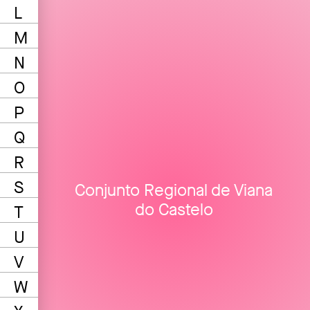
L
M
N
O
P
Q
R
S
Conjunto Regional de Viana
do Castelo
T
U
V
W