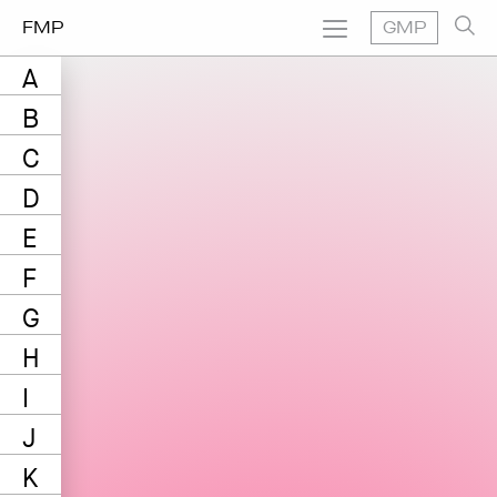
FMP
GMP
A
B
C
D
E
F
G
H
I
J
K