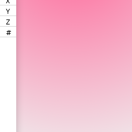
X
Y
Z
#