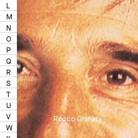
L
M
N
O
P
Q
R
S
T
U
V
Rocco Granata
W