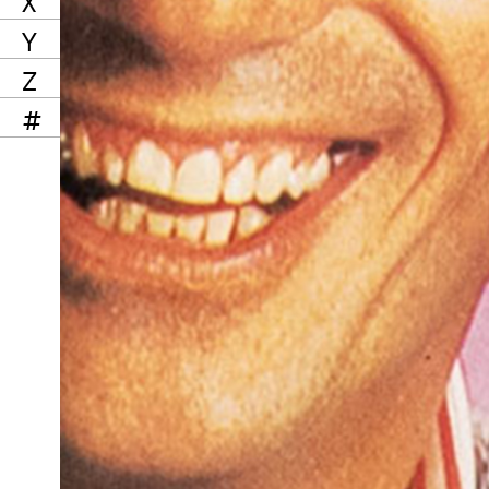
X
Y
Z
#