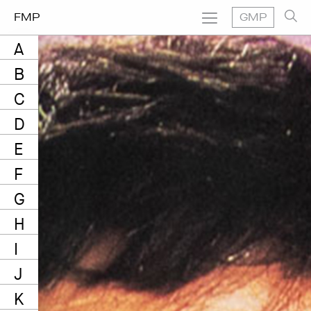
FMP
GMP
A
B
C
D
E
F
G
H
I
J
K