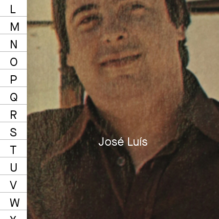
L
M
N
O
P
Q
R
S
José Luís
T
U
V
W