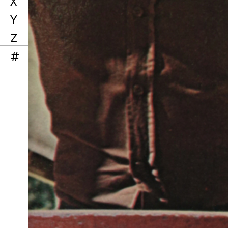
X
Y
Z
#