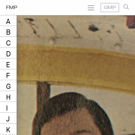
FMP
GMP
A
B
C
D
E
F
G
H
I
J
K