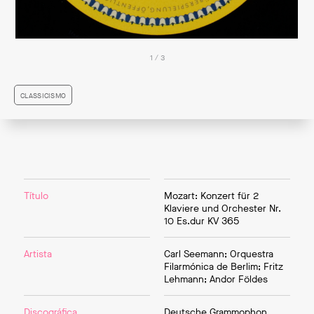
1 / 3
CLASSICISMO
Título
Mozart: Konzert für 2
Klaviere und Orchester Nr.
10 Es.dur KV 365
Artista
Carl Seemann
;
Orquestra
Filarmónica de Berlim
;
Fritz
Lehmann
;
Andor Földes
Discográfica
Deutsche Grammophon