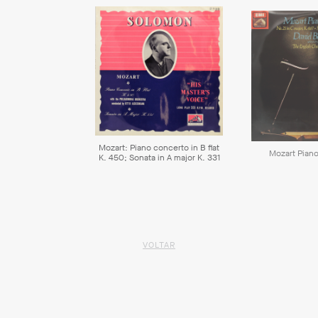
Mozart: Piano concerto in B flat
Mozart Pian
K. 450; Sonata in A major K. 331
VOLTAR