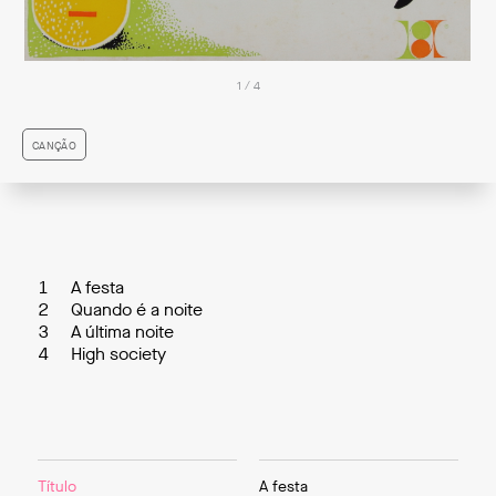
1 / 4
CANÇÃO
1
A festa
2
Quando é a noite
3
A última noite
4
High society
Título
A festa